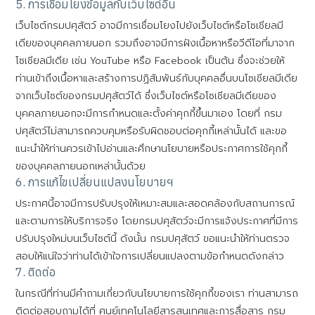
5. การเชื่อมโยงข้อมูลกับเว็บไซต์อื่น
เว็บไซต์กรมปศุสัตว์ อาจมีการเชื่อมโยงไปยังเว็บไซต์หรือโซเชียลมี
เดียของบุคคลภายนอก รวมถึงอาจมีการฝังเนื้อหาหรือวีดีโอที่มาจาก
โซเชียลมีเดีย เช่น YouTube หรือ Facebook เป็นต้น ซึ่งจะช่วยให้
ท่านเข้าถึงเนื้อหาและสร้างการปฏิสัมพันธ์กับบุคคลอื่นบนโซเชียลมีเดีย
จากเว็บไซต์ของกรมปศุสัตว์ได้ ซึ่งเว็บไซต์หรือโซเชียลมีเดียของ
บุคคลภายนอกจะมีการกำหนดและตั้งค่าคุกกี้ขึ้นมาเอง โดยที่ กรม
ปศุสัตว์ไม่สามารถควบคุมหรือรับผิดชอบต่อคุกกี้เหล่านั้นได้ และขอ
แนะนำให้ท่านควรเข้าไปอ่านและศึกษานโยบายหรือประกาศการใช้คุกกี้
ของบุคคลภายนอกเหล่านั้นด้วย
6. การแก้ไขเปลี่ยนแปลงนโยบายฯ
ประกาศนี้อาจมีการปรับปรุงให้เหมาะสมและสอดคล้องกับสถานการณ์
และตามการให้บริการจริง โดยกรมปศุสัตว์จะมีการแจ้งประกาศที่มีการ
ปรับปรุงใหม่บนเว็บไซต์นี้ ดังนั้น กรมปศุสัตว์ ขอแนะนำให้ท่านตรวจ
สอบให้แน่ใจว่าท่านได้เข้าใจการเปลี่ยนแปลงตามข้อกำหนดดังกล่าว
7. ติดต่อ
ในกรณีที่ท่านมีคำถามเกี่ยวกับนโยบายการใช้คุกกี้ของเรา ท่านสามารถ
ติดต่อสอบถามได้ที่ ศูนย์เทคโนโลยีสารสนเทศและการสื่อสาร กรม