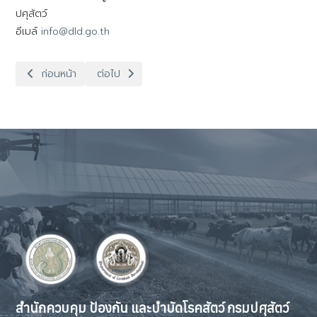
ปศุสัตว์
อีเมล์
info@dld.go.th
เนื้อหาก่อนหน้า: ทำเนียบบุคลากร
เนื้อหาถัดไป: นโยบายการให้บริการเว็บไซต์
ก่อนหน้า
ต่อไป
สำนักควบคุม ป้องกัน และบำบัดโรคสัตว์ กรมปศุสัตว์