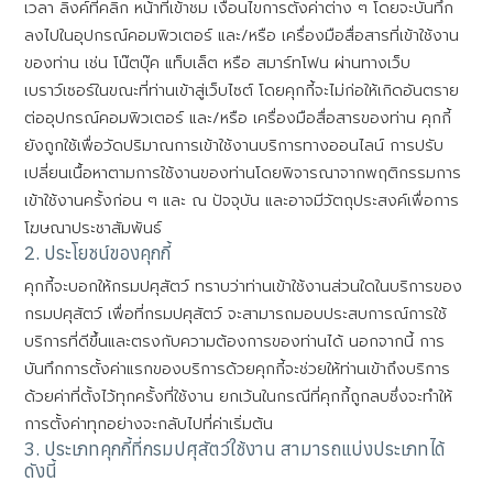
เวลา ลิงค์ที่คลิก หน้าที่เข้าชม เงื่อนไขการตั้งค่าต่าง ๆ โดยจะบันทึก
ลงไปในอุปกรณ์คอมพิวเตอร์ และ/หรือ เครื่องมือสื่อสารที่เข้าใช้งาน
ของท่าน เช่น โน๊ตบุ๊ค แท็บเล็ต หรือ สมาร์ทโฟน ผ่านทางเว็บ
เบราว์เซอร์ในขณะที่ท่านเข้าสู่เว็บไซต์ โดยคุกกี้จะไม่ก่อให้เกิดอันตราย
ต่ออุปกรณ์คอมพิวเตอร์ และ/หรือ เครื่องมือสื่อสารของท่าน คุกกี้
ยังถูกใช้เพื่อวัดปริมาณการเข้าใช้งานบริการทางออนไลน์ การปรับ
เปลี่ยนเนื้อหาตามการใช้งานของท่านโดยพิจารณาจากพฤติกรรมการ
เข้าใช้งานครั้งก่อน ๆ และ ณ ปัจจุบัน และอาจมีวัตถุประสงค์เพื่อการ
โฆษณาประชาสัมพันธ์
2. ประโยชน์ของคุกกี้
คุกกี้จะบอกให้กรมปศุสัตว์ ทราบว่าท่านเข้าใช้งานส่วนใดในบริการของ
กรมปศุสัตว์ เพื่อที่กรมปศุสัตว์ จะสามารถมอบประสบการณ์การใช้
บริการที่ดีขึ้นและตรงกับความต้องการของท่านได้ นอกจากนี้ การ
บันทึกการตั้งค่าแรกของบริการด้วยคุกกี้จะช่วยให้ท่านเข้าถึงบริการ
ด้วยค่าที่ตั้งไว้ทุกครั้งที่ใช้งาน ยกเว้นในกรณีที่คุกกี้ถูกลบซึ่งจะทำให้
การตั้งค่าทุกอย่างจะกลับไปที่ค่าเริ่มต้น
3. ประเภทคุกกี้ที่กรมปศุสัตว์ใช้งาน สามารถแบ่งประเภทได้
ดังนี้