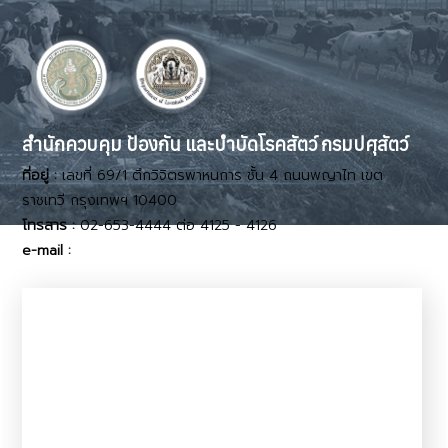
สำนักควบคุม ป้องกัน และบำบัดโรคสัตว์ กรมปศุสัตว์
ที่อยู่ :
เลขที่ 69/1 ตึกวิจิตรพาหนการ ชั้น 4 ถนนพญาไท เขต
ราชเทวี กรุงเทพฯ 10400
โทรสาร :
02-653-4444 ต่อ 4125 - 4126
e-mail :
dcontrol11@dld.go.th