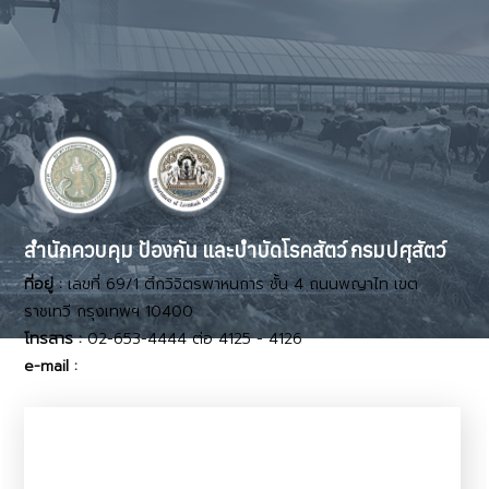
สำนักควบคุม ป้องกัน และบำบัดโรคสัตว์ กรมปศุสัตว์
ที่อยู่ :
เลขที่ 69/1 ตึกวิจิตรพาหนการ ชั้น 4 ถนนพญาไท เขต
ราชเทวี กรุงเทพฯ 10400
โทรสาร :
02-653-4444 ต่อ 4125 - 4126
e-mail :
dcontrol11@dld.go.th