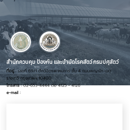
สำนักควบคุม ป้องกัน และบำบัดโรคสัตว์ กรมปศุสัตว์
ที่อยู่ :
เลขที่ 69/1 ตึกวิจิตรพาหนการ ชั้น 4 ถนนพญาไท เขต
ราชเทวี กรุงเทพฯ 10400
โทรสาร :
02-653-4444 ต่อ 4125 - 4126
e-mail :
dcontrol11@dld.go.th